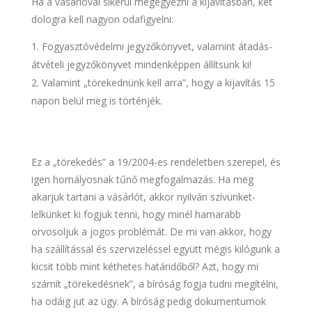
Ha a vásárlóval sikerül megegyezni a kijavításban, két
dologra kell nagyon odafigyelni:
Fogyasztóvédelmi jegyzőkönyvet, valamint átadás-
átvételi jegyzőkönyvet mindenképpen állítsunk ki!
Valamint „törekednünk kell arra”, hogy a kijavítás 15
napon belül meg is történjék.
Ez a „törekedés” a 19/2004-es rendeletben szerepel, és
igen homályosnak tűnő megfogalmazás. Ha meg
akarjuk tartani a vásárlót, akkor nyilván szívünket-
lelkünket ki fogjuk tenni, hogy minél hamarabb
orvosoljuk a jogos problémát. De mi van akkor, hogy
ha szállítással és szervizeléssel együtt mégis kilógunk a
kicsit több mint kéthetes határidőből? Azt, hogy mi
számít „törekedésnek”, a bíróság fogja tudni megítélni,
ha odáig jut az ügy. A bíróság pedig dokumentumok