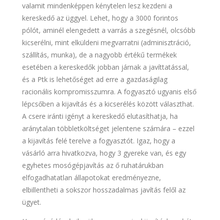
valamit mindenképpen kénytelen lesz kezdeni a
kereskedő az üggyel. Lehet, hogy a 3000 forintos
pólót, aminél elengedett a varrás a szegésnél, olcsóbb
kicserélni, mint elküldeni megvarratni (adminisztráció,
szállítás, munka), de a nagyobb értékű termékek
esetében a kereskedők jobban járnak a javíttatással,
és a Ptk is lehetőséget ad erre a gazdaságilag
racionális kompromisszumra. A fogyasztó ugyanis első
lépcsőben a kijavítás és a kicserélés között választhat.
A csere iránti igényt a kereskedő elutasíthatja, ha
aránytalan többletköltséget jelentene számára – ezzel
a kijavítás felé terelve a fogyasztót. Igaz, hogy a
vásárló arra hivatkozva, hogy 3 gyereke van, és egy
egyhetes mosógépjavítás az ő ruhatárukban
elfogadhatatlan állapotokat eredményezne,
elbillentheti a sokszor hosszadalmas javítás felől az
ügyet.