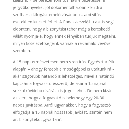
kiállíthat – de párezer forintos havi előfizetéssel a
jegyzőkönyveket jól dokumentálhatóan kiküldi a
szoftver a kifogást emelő vásárlónak, ami vitás
esetekben kincset érhet. A Panaszkezelő.hu azt is segít
eldönteni, hogy a bizonyítási teher még a kereskedő
vállát nyomja-e, hogy ennek fényében tudjuk megítélni,
milyen kötelezettségeink vannak a reklamáló vevővel
szemben.
A 15 nap természetesen nem szentírás. Egyrészt a Ptk
alapján – ahogy fentebb a mosógéppel is utaltunk rá –
akár szigorúbb határidő is lehetséges, mivel a határidő
kapcsán a fogyasztó ésszerű, de akár a 15 napnál
sokkal rövidebb elvárása is jogos lehet. De nem kizárt
az sem, hogy a fogyasztó is belemegy egy 20-30
napos javításba. Arról ugyanakkor, hogy a fogyasztó
elfogadja a 15 napnál hosszabb javítást, szintén nem
árt bizonyítékot „gyártani”.