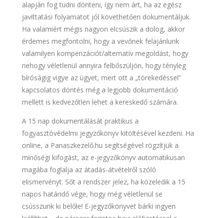
alapján fog tudni dönteni, így nem árt, ha az egész
javíttatási folyamatot jól követhetően dokumentáljuk.
Ha valamiért mégis nagyon elcsúszik a dolog, akkor
érdemes megfontolni, hogy a vevőnek felajánlunk
valamilyen kompenzációt/alternatív megoldást, hogy
nehogy véletlenül annyira felbőszüljön, hogy tényleg
bíróságig vigye az ügyet, mert ott a „törekedéssel”
kapcsolatos döntés még a legjobb dokumentáció
mellett is kedvezőtlen lehet a kereskedő számára.
A 15 nap dokumentálását praktikus a
fogyasztóvédelmi jegyzőkönyv kitöltésével kezdeni. Ha
online, a Panaszkezelő.hu segítségével rögzítjük a
minőségi kifogást, az e-jegyzőkönyv automatikusan
magába foglalja az átadás-átvételről szóló
elismervényt. Sőt a rendszer jelez, ha közeledik a 15
napos határidő vége, hogy még véletlenül se
csússzunk ki belőle! E-jegyzőkönyvet bárki ingyen