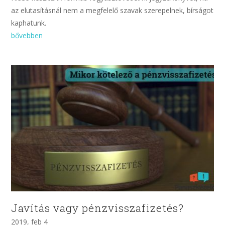
az elutasításnál nem a megfelelő szavak szerepelnek, bírságot
kaphatunk.
bővebben
Javítás vagy pénzvisszafizetés?
2019, feb 4