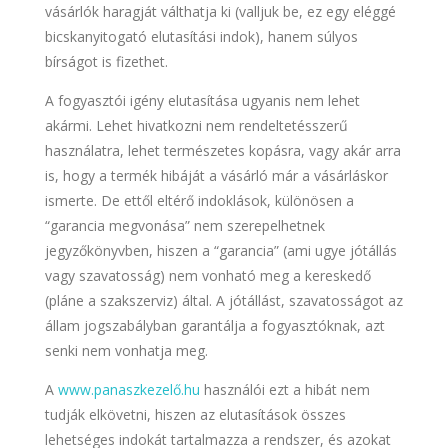
vásárlók haragját válthatja ki (valljuk be, ez egy eléggé
bicskanyitogató elutasítási indok), hanem súlyos
bírságot is fizethet.
A fogyasztói igény elutasítása ugyanis nem lehet
akármi. Lehet hivatkozni nem rendeltetésszerű
használatra, lehet természetes kopásra, vagy akár arra
is, hogy a termék hibáját a vásárló már a vásárláskor
ismerte. De ettől eltérő indoklások, különösen a
“garancia megvonása” nem szerepelhetnek
jegyzőkönyvben, hiszen a “garancia” (ami ugye jótállás
vagy szavatosság) nem vonható meg a kereskedő
(pláne a szakszerviz) által. A jótállást, szavatosságot az
állam jogszabályban garantálja a fogyasztóknak, azt
senki nem vonhatja meg.
A
www.panaszkezelő.hu
használói ezt a hibát nem
tudják elkövetni, hiszen az elutasítások összes
lehetséges indokát tartalmazza a rendszer, és azokat