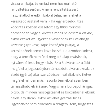
vissza a hibája, és emiatt nem használható
rendeltetésszerűen. A nem rendeltetésszerű
használatból eredő hibákkal tehát nem lehet a
kereskedő asztalát verni – ha egy erősebb, ittas
koccintás közben összetört egy 8000 forintos
borospohár, vagy a 70ezres mobil beleesett a WC-be,
akkor ezeket az ügyeket a vásárlónak kell valahogy
kezelnie (újat vesz, saját költségén javítja), a
kereskedőnek semmi köze hozzá. Ha azonban kiderül,
hogy a termék nem felel meg a 3 alap elvárásnak,
nyilvánvaló lesz, hogy hibás. Ez a 3 elvárás az alábbi:
megfelel a jogszabályban támasztott elvárásoknak, az
eladó (gyártó) által szerződésben vállaltaknak, illetve
megfelel minden más hasonló termékkel szemben
támasztható elvárásnak. Vagyis ha a borospohár igaz
olcsó, de minden mosogatásnál és koccintásnál eltörik
belőle egy darab, akkor az lehet gyártási hibás.
Ugyanakkor nem elvárható a drágától sem, hogy ittas