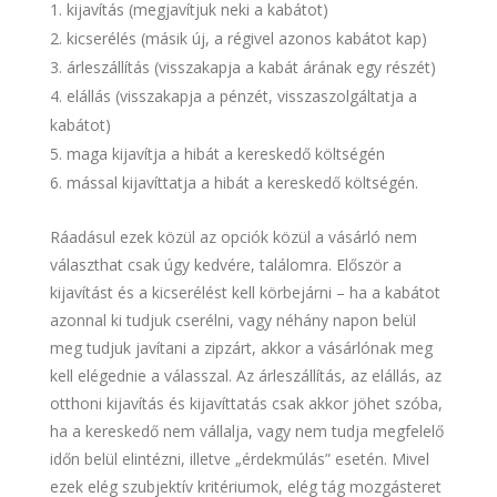
kijavítás (megjavítjuk neki a kabátot)
kicserélés (másik új, a régivel azonos kabátot kap)
árleszállítás (visszakapja a kabát árának egy részét)
elállás (visszakapja a pénzét, visszaszolgáltatja a
kabátot)
maga kijavítja a hibát a kereskedő költségén
mással kijavíttatja a hibát a kereskedő költségén.
Ráadásul ezek közül az opciók közül a vásárló nem
választhat csak úgy kedvére, találomra. Először a
kijavítást és a kicserélést kell körbejárni – ha a kabátot
azonnal ki tudjuk cserélni, vagy néhány napon belül
meg tudjuk javítani a zipzárt, akkor a vásárlónak meg
kell elégednie a válasszal. Az árleszállítás, az elállás, az
otthoni kijavítás és kijavíttatás csak akkor jöhet szóba,
ha a kereskedő nem vállalja, vagy nem tudja megfelelő
időn belül elintézni, illetve „érdekmúlás” esetén. Mivel
ezek elég szubjektív kritériumok, elég tág mozgásteret