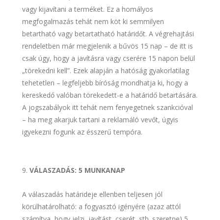
vagy kijavítani a terméket. Ez a homályos
megfogalmazás tehát nem köt ki semmilyen
betartható vagy betartatható határidőt. A végrehajtási
rendeletben már megjelenik a bűvös 15 nap – de itt is
csak úgy, hogy a javításra vagy cserére 15 napon belül
„törekedni kell”. Ezek alapján a hatóság gyakorlatilag
tehetetlen – legfeljebb bíróság mondhatja ki, hogy a
kereskedő valóban törekedett-e a határidő betartására.
A jogszabályok itt tehát nem fenyegetnek szankcióval
– ha meg akarjuk tartani a reklamáló vevőt, úgyis
igyekezni fogunk az ésszerű tempóra.
VÁLASZADÁS: 5 MUNKANAP
A válaszadás határideje ellenben teljesen jól
körülhatárolható: a fogyasztó igényére (azaz attól
számítva, hogy jelzi, javítást, cserét, stb. szeretne) 5