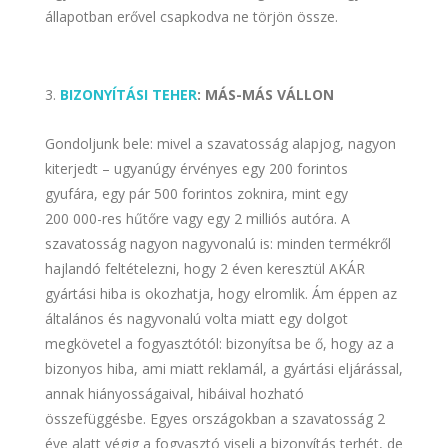
állapotban erővel csapkodva ne törjön össze.
BIZONYÍTÁSI TEHER
: MÁS-MÁS VÁLLON
Gondoljunk bele: mivel a szavatosság alapjog, nagyon
kiterjedt – ugyanúgy érvényes egy 200 forintos
gyufára, egy pár 500 forintos zoknira, mint egy
200 000-res hűtőre vagy egy 2 milliós autóra. A
szavatosság nagyon nagyvonalú is: minden termékről
hajlandó feltételezni, hogy 2 éven keresztül AKÁR
gyártási hiba is okozhatja, hogy elromlik. Ám éppen az
általános és nagyvonalú volta miatt egy dolgot
megkövetel a fogyasztótól: bizonyítsa be ő, hogy az a
bizonyos hiba, ami miatt reklamál, a gyártási eljárással,
annak hiányosságaival, hibáival hozható
összefüggésbe. Egyes országokban a szavatosság 2
éve alatt végig a fogyasztó viseli a bizonyítás terhét, de