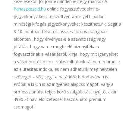
kezelésekor. Jól jönne mindehhez egy mankó? A
Panaszkezelő.hu
online fogyasztóvédelmi e-
jegyzőkönyv készítő szoftver, amellyel hibátlan
minőségi kifogás jegyzőkönyveket készíthetünk. Segít a
3-10. pontban felsorolt összes fontos dologban:
eldönteni, hogy érvényes-e a szavatosság vagy
jótállás, hogy van-e megfelelő bizonyítéka a
fogyasztónak a vásárlásról, kiírja, hogy mit igényelhet
a vásárlónk és mi mit válaszolhatunk rá, nem marad le
az elutasítás indoka, és nem adhatunk meg helytelen
szöveget – sőt, segít a határidők betartásában is.
Próbálja ki Ön is az ingyenes alapcsomagot, vagy a
professzionális, teljes körű szolgáltatást nyújtó, akár
4990 Ft havi előfizetéssel használható prémium
csomagot!