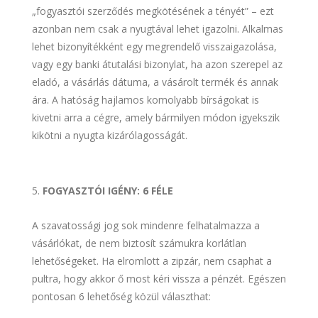
„fogyasztói szerződés megkötésének a tényét” – ezt
azonban nem csak a nyugtával lehet igazolni. Alkalmas
lehet bizonyítékként egy megrendelő visszaigazolása,
vagy egy banki átutalási bizonylat, ha azon szerepel az
eladó, a vásárlás dátuma, a vásárolt termék és annak
ára. A hatóság hajlamos komolyabb bírságokat is
kivetni arra a cégre, amely bármilyen módon igyekszik
kikötni a nyugta kizárólagosságát.
FOGYASZTÓI IGÉNY: 6 FÉLE
A szavatossági jog sok mindenre felhatalmazza a
vásárlókat, de nem biztosít számukra korlátlan
lehetőségeket. Ha elromlott a zipzár, nem csaphat a
pultra, hogy akkor ő most kéri vissza a pénzét. Egészen
pontosan 6 lehetőség közül választhat: