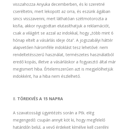
visszahozza Anyuka decemberben, és ki szeretné
cseréltetni, mert lekopott az orra, és eszünk ágában
sincs visszavenni, mert láthatóan szétmotorozta a
kisfia, akkor nyugodtan elutasíthatjuk a reklamációt,
csak a világért se azzal az indokkal, hogy „több mint 6
hónap eltelt a vásárlás ideje óta”. A jogszabályi háttér
alapvetően háromféle indoklást tesz lehetővé: nem
rendeltetésszerű használat, természetes használatból
eredő kopás, illetve a vásárláskor a fogyasztó által már
megismert hiba. Értelemszerűen azt is megjelölhetjük
indokként, ha a hiba nem észlelhető.
TÖREKVÉS A 15 NAPRA
A szavatossági ügyintézés során a Ptk. elég
megengedő: csupán annyit köt ki, hogy megfelelő
határidőn belül, a vevő érdekeit kímélve kell cserélni