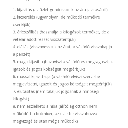
kijavítás (az üzlet gondoskodik az áru javításáról)
kicserélés (ugyanolyan, de működő termékre
cseréljük)
árleszállítás (használja a kifogásolt terméket, de a
vételár adott részét visszatérítjük)
elállás (visszavesszük az árut, a vásárló visszakapja
a pénzét)
maga kijavítja (hazaviszi a vásárló és megragasztja,
igazolt és jogos költségeit megtérítjük)
mással kijavíttatja (a vásárló elviszi szervizbe
megjavíttatni, igazolt és jogos költségeit megtérítjük)
elutasítás (nem találjuk jogosnak a minőségi
kifogást)
nem észlelhető a hiba (állítólag otthon nem
működött a botmixer, az üzletbe visszahozva
megvizsgálás után mégis működik)