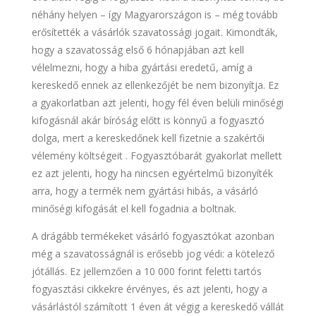
néhány helyen – így Magyarországon is – még tovább
erősítették a vásárlók szavatossági jogait. Kimondták,
hogy a szavatosság első 6 hónapjában azt kell
vélelmezni, hogy a hiba gyártási eredetű, amíg a
kereskedő ennek az ellenkezőjét be nem bizonyítja. Ez
a gyakorlatban azt jelenti, hogy fél éven belüli minőségi
kifogásnál akár bíróság előtt is könnyű a fogyasztó
dolga, mert a kereskedőnek kell fizetnie a szakértői
vélemény költségeit . Fogyasztóbarát gyakorlat mellett
ez azt jelenti, hogy ha nincsen egyértelmű bizonyíték
arra, hogy a termék nem gyártási hibás, a vásárló
minőségi kifogását el kell fogadnia a boltnak.
A drágább termékeket vásárló fogyasztókat azonban
még a szavatosságnál is erősebb jog védi: a kötelező
jótállás. Ez jellemzően a 10 000 forint feletti tartós
fogyasztási cikkekre érvényes, és azt jelenti, hogy a
vásárlástól számított 1 éven át végig a kereskedő vállát