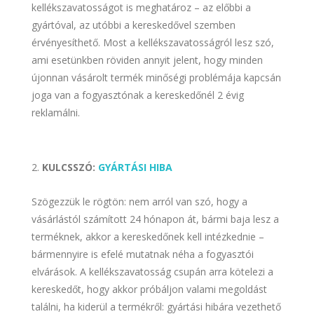
kellékszavatosságot is meghatároz – az előbbi a
gyártóval, az utóbbi a kereskedővel szemben
érvényesíthető. Most a kellékszavatosságról lesz szó,
ami esetünkben röviden annyit jelent, hogy minden
újonnan vásárolt termék minőségi problémája kapcsán
joga van a fogyasztónak a kereskedőnél 2 évig
reklamálni.
KULCSSZÓ:
GYÁRTÁSI HIBA
Szögezzük le rögtön: nem arról van szó, hogy a
vásárlástól számított 24 hónapon át, bármi baja lesz a
terméknek, akkor a kereskedőnek kell intézkednie –
bármennyire is efelé mutatnak néha a fogyasztói
elvárások. A kellékszavatosság csupán arra kötelezi a
kereskedőt, hogy akkor próbáljon valami megoldást
találni, ha kiderül a termékről: gyártási hibára vezethető