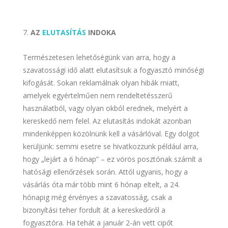
AZ
ELUTASÍTÁS
INDOKA
Természetesen lehetőségünk van arra, hogy a
szavatossági idő alatt elutasítsuk a fogyasztó minőségi
kifogását. Sokan reklamálnak olyan hibák miatt,
amelyek egyértelműen nem rendeltetésszerű
használatból, vagy olyan okból erednek, melyért a
kereskedő nem felel. Az elutasítás indokát azonban
mindenképpen közölnünk kell a vásárlóval. Egy dolgot
kerüljünk: semmi esetre se hivatkozzunk például arra,
hogy „lejárt a 6 hónap” – ez vörös posztónak számít a
hatósági ellenőrzések során. Attól ugyanis, hogy a
vásárlás óta már több mint 6 hónap eltelt, a 24.
hónapig még érvényes a szavatosság, csak a
bizonyítási teher fordult át a kereskedőről a
fogyasztóra. Ha tehát a január 2-án vett cipőt