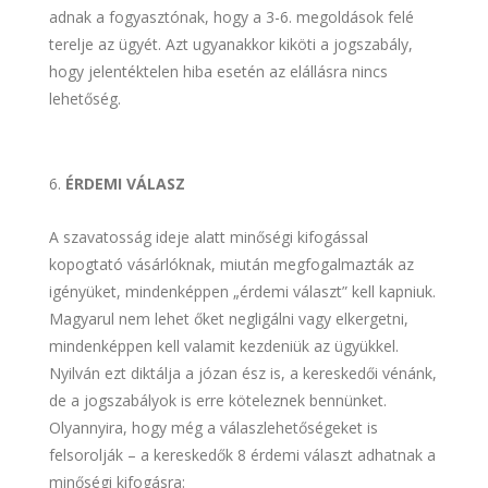
adnak a fogyasztónak, hogy a 3-6. megoldások felé
terelje az ügyét. Azt ugyanakkor kiköti a jogszabály,
hogy jelentéktelen hiba esetén az elállásra nincs
lehetőség.
ÉRDEMI VÁLASZ
A szavatosság ideje alatt minőségi kifogással
kopogtató vásárlóknak, miután megfogalmazták az
igényüket, mindenképpen „érdemi választ” kell kapniuk.
Magyarul nem lehet őket negligálni vagy elkergetni,
mindenképpen kell valamit kezdeniük az ügyükkel.
Nyilván ezt diktálja a józan ész is, a kereskedői vénánk,
de a jogszabályok is erre köteleznek bennünket.
Olyannyira, hogy még a válaszlehetőségeket is
felsorolják – a kereskedők 8 érdemi választ adhatnak a
minőségi kifogásra: