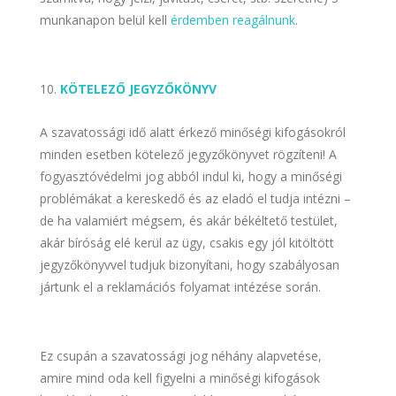
munkanapon belül kell
érdemben reagálnunk
.
KÖTELEZŐ JEGYZŐKÖNYV
A szavatossági idő alatt érkező minőségi kifogásokról
minden esetben kötelező jegyzőkönyvet rögzíteni! A
fogyasztóvédelmi jog abból indul ki, hogy a minőségi
problémákat a kereskedő és az eladó el tudja intézni –
de ha valamiért mégsem, és akár békéltető testület,
akár bíróság elé kerül az ügy, csakis egy jól kitöltött
jegyzőkönyvvel tudjuk bizonyítani, hogy szabályosan
jártunk el a reklamációs folyamat intézése során.
Ez csupán a szavatossági jog néhány alapvetése,
amire mind oda kell figyelni a minőségi kifogások