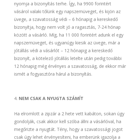
nyomja a bizonyítás terhe. Így, ha 9900 forintért
vásárol valaki tőlünk egy napszemüveget, és kijön az
üvege, a szavatosság védi – 6 hónapig a kereskedő
bizonyítja, hogy nem volt jó a ragasztás, 7-24 hónap
között a vásárló. Míg, ha 11 000 forintért adunk el egy
napszemüveget, és ugyanúgy kiesik az üvege, már a
jótállás védi a vásárlót – 12 hónapig a kereskedő
bizonyít, a kötelező jótállás letelte után pedig további
12 hónapig még érvényes a szavatosság, de ekkor már
ismét a fogyasztóra hárul a bizonyítás.
NEM CSAK A NYUGTA SZÁMÍT
Ha elromlott a zipzár a 2 hete vett kabáton, sokan úgy
gondolják, csak akkor kell szóba állni a vásárlóval, ha
megőrizte a nyugtát. Tény, hogy a szavatossági jogot
csak úgy lehet érvényesíteni, ha emberünk igazolja a