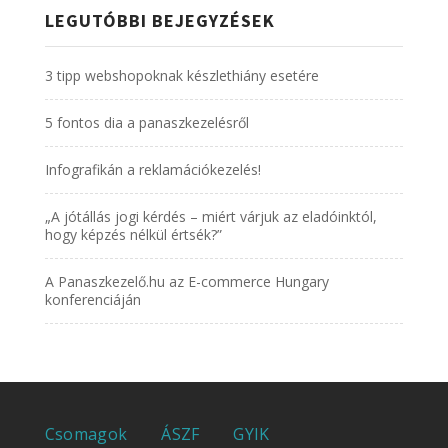
LEGUTÓBBI BEJEGYZÉSEK
3 tipp webshopoknak készlethiány esetére
5 fontos dia a panaszkezelésről
Infografikán a reklamációkezelés!
„A jótállás jogi kérdés – miért várjuk az eladóinktól,
hogy képzés nélkül értsék?”
A Panaszkezelő.hu az E-commerce Hungary
konferenciáján
Csomagok
ÁSZF
GYIK